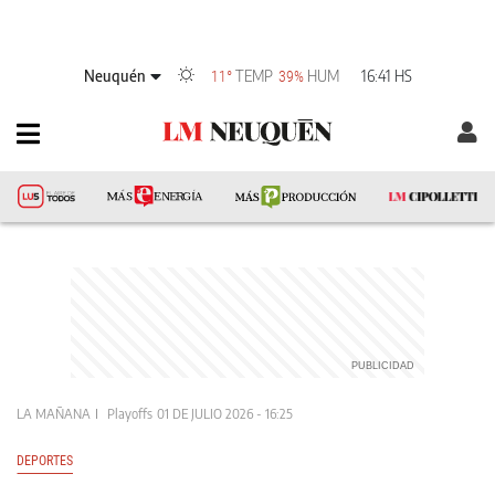
Neuquén
TEMP
HUM
16:41 HS
11°
39%
LA MAÑANA
Playoffs
01 DE JULIO 2026 - 16:25
DEPORTES