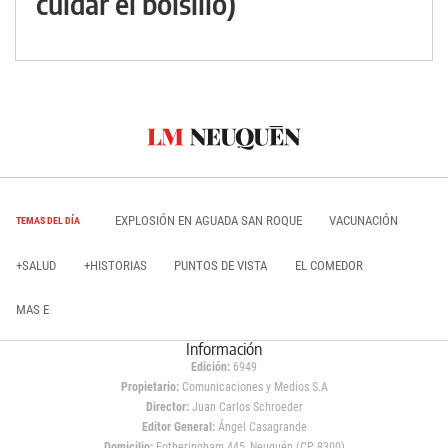
cuidar el bolsillo)
EXPLOSIÓN EN AGUADA SAN ROQUE
VACUNACIÓN
TEMAS DEL DÍA
+SALUD
+HISTORIAS
PUNTOS DE VISTA
EL COMEDOR
MAS E
Información
Edición:
6949
Propietario:
Comunicaciones y Medios S.A
Director:
Juan Carlos Schroeder
Editor General:
Ángel Casagrande
Domicilio:
Fotheringham 445, Neuquén (CP 8300)