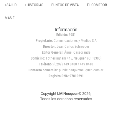
+SALUD
+HISTORIAS
PUNTOS DE VISTA
EL COMEDOR
MAS E
Información
Edición:
6951
Propietario:
Comunicaciones y Medios S.A
Director:
Juan Carlos Schroeder
Editor General:
Ángel Casagrande
Domicilio:
Fotheringham 445, Neuquén (CP 8300)
Teléfono:
(0299) 449 0400 / 449 0410
Contacto comercial:
publicidad@lmneuquen.com.ar
Registro DNA: 97810291
Copyright
LM Neuquen
© 2026,
Todos los derechos reservados