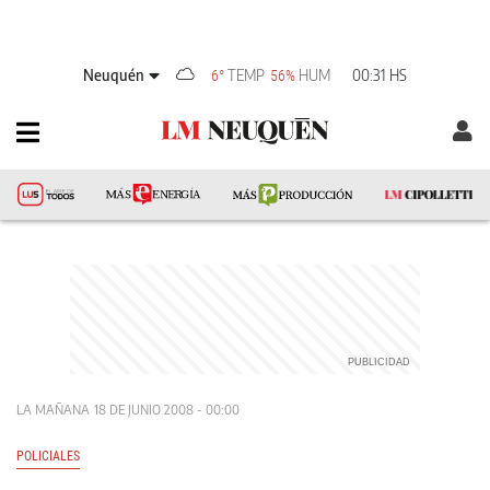
Neuquén
TEMP
HUM
00:31 HS
6°
56%
LA MAÑANA
18 DE JUNIO 2008 - 00:00
POLICIALES