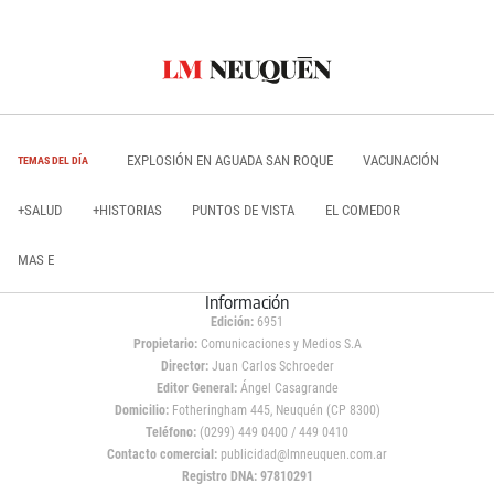
EXPLOSIÓN EN AGUADA SAN ROQUE
VACUNACIÓN
TEMAS DEL DÍA
+SALUD
+HISTORIAS
PUNTOS DE VISTA
EL COMEDOR
MAS E
Información
Edición:
6951
Propietario:
Comunicaciones y Medios S.A
Director:
Juan Carlos Schroeder
Editor General:
Ángel Casagrande
Domicilio:
Fotheringham 445, Neuquén (CP 8300)
Teléfono:
(0299) 449 0400 / 449 0410
Contacto comercial:
publicidad@lmneuquen.com.ar
Registro DNA: 97810291