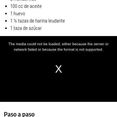
100 cc de aceite
1 huevo
1 ½ tazas de harina leudante
1 taza de azúcar
Paso a paso