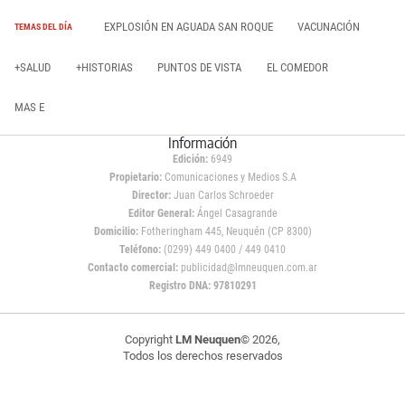
EXPLOSIÓN EN AGUADA SAN ROQUE
VACUNACIÓN
TEMAS DEL DÍA
+SALUD
+HISTORIAS
PUNTOS DE VISTA
EL COMEDOR
MAS E
Información
Edición:
6949
Propietario:
Comunicaciones y Medios S.A
Director:
Juan Carlos Schroeder
Editor General:
Ángel Casagrande
Domicilio:
Fotheringham 445, Neuquén (CP 8300)
Teléfono:
(0299) 449 0400 / 449 0410
Contacto comercial:
publicidad@lmneuquen.com.ar
Registro DNA: 97810291
Copyright
LM Neuquen
© 2026,
Todos los derechos reservados