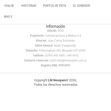
+SALUD
+HISTORIAS
PUNTOS DE VISTA
EL COMEDOR
MAS E
Información
Edición:
6950
Propietario:
Comunicaciones y Medios S.A
Director:
Juan Carlos Schroeder
Editor General:
Ángel Casagrande
Domicilio:
Fotheringham 445, Neuquén (CP 8300)
Teléfono:
(0299) 449 0400 / 449 0410
Contacto comercial:
publicidad@lmneuquen.com.ar
Registro DNA: 97810291
Copyright
LM Neuquen
© 2026,
Todos los derechos reservados