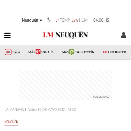
Neuquén
TEMP
HUM
04:00 HS
5°
59%
LA MAÑANA
Video
30 DE MAYO 2022 - 18:02
NEUQUÉN