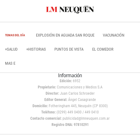
EXPLOSIÓN EN AGUADA SAN ROQUE
VACUNACIÓN
TEMAS DEL DÍA
+SALUD
+HISTORIAS
PUNTOS DE VISTA
EL COMEDOR
MAS E
Información
Edición:
6952
Propietario:
Comunicaciones y Medios S.A
Director:
Juan Carlos Schroeder
Editor General:
Ángel Casagrande
Domicilio:
Fotheringham 445, Neuquén (CP 8300)
Teléfono:
(0299) 449 0400 / 449 0410
Contacto comercial:
publicidad@lmneuquen.com.ar
Registro DNA: 97810291