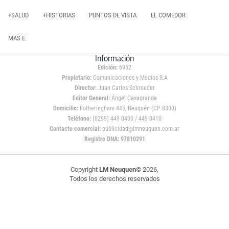
+SALUD
+HISTORIAS
PUNTOS DE VISTA
EL COMEDOR
MAS E
Información
Edición:
6952
Propietario:
Comunicaciones y Medios S.A
Director:
Juan Carlos Schroeder
Editor General:
Ángel Casagrande
Domicilio:
Fotheringham 445, Neuquén (CP 8300)
Teléfono:
(0299) 449 0400 / 449 0410
Contacto comercial:
publicidad@lmneuquen.com.ar
Registro DNA: 97810291
Copyright
LM Neuquen
© 2026,
Todos los derechos reservados