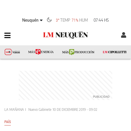
Neuquén
TEMP
HUM
07:44 HS
3°
71%
LA MAÑANA
Nuevo Gabinete
10 DE DICIEMBRE 2019 - 09:02
PAÍS