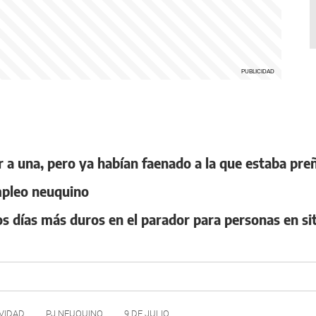
r a una, pero ya habían faenado a la que estaba pre
mpleo neuquino
los días más duros en el parador para personas en si
VIDAD
PJ NEUQUINO
9 DE JULIO