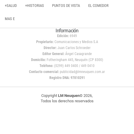
+SALUD
+HISTORIAS
PUNTOS DE VISTA
EL COMEDOR
MAS E
Información
Edición:
6949
Propietario:
Comunicaciones y Medios S.A
Director:
Juan Carlos Schroeder
Editor General:
Ángel Casagrande
Domicilio:
Fotheringham 445, Neuquén (CP 8300)
Teléfono:
(0299) 449 0400 / 449 0410
Contacto comercial:
publicidad@lmneuquen.com.ar
Registro DNA: 97810291
Copyright
LM Neuquen
© 2026,
Todos los derechos reservados