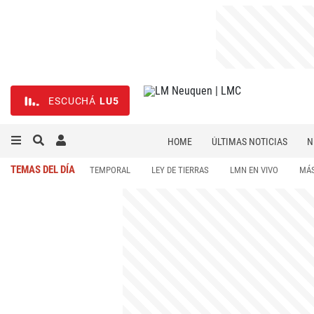
ESCUCHÁ
LU5
HOME
ÚLTIMAS NOTICIAS
N
NECROLÓGICAS
DEPORTES
TEMAS DEL DÍA
TEMPORAL
LEY DE TIERRAS
LMN EN VIVO
MÁS