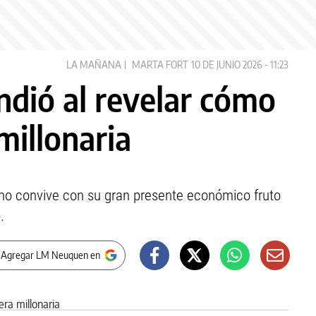
LA MAÑANA
MARTA FORT
10 DE JUNIO 2026 - 11:23
ndió al revelar cómo
millonaria
ómo convive con su gran presente económico fruto
.
 Agregar LM Neuquen en