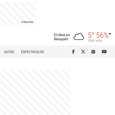
5°
56%
El clima en
Neuquén
TEMP
HUM
AUTOS
ESPECTÁCULOS