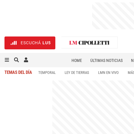
ESCUCHÁ
LU5
HOME
ÚLTIMAS NOTICIAS
N
NECROLÓGICAS
DEPORTES
TEMAS DEL DÍA
TEMPORAL
LEY DE TIERRAS
LMN EN VIVO
MÁS