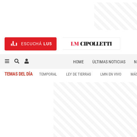
ESCUCHÁ
LU5
HOME
ÚLTIMAS NOTICIAS
N
NECROLÓGICAS
DEPORTES
TEMAS DEL DÍA
TEMPORAL
LEY DE TIERRAS
LMN EN VIVO
MÁS