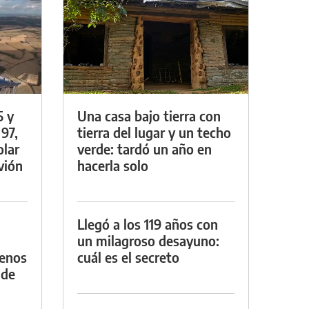
5 y
Una casa bajo tierra con
 97,
tierra del lugar y un techo
olar
verde: tardó un año en
vión
hacerla solo
Llegó a los 119 años con
un milagroso desayuno:
menos
cuál es el secreto
 de