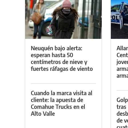
Neuquén bajo alerta:
Alla
esperan hasta 50
Cent
centímetros de nieve y
jove
fuertes ráfagas de viento
arma
arm
Cuando la marca visita al
cliente: la apuesta de
Golp
Comahue Trucks en el
tras
Alto Valle
desb
de v
cuat