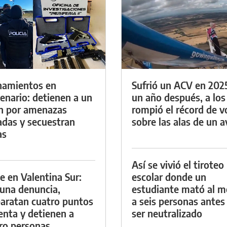
namientos en
Sufrió un ACV en 202
enario: detienen a un
un año después, a los
n por amenazas
rompió el récord de v
das y secuestran
sobre las alas de un a
as
Así se vivió el tiroteo
e en Valentina Sur:
escolar donde un
 una denuncia,
estudiante mató al 
aratan cuatro puntos
a seis personas antes
enta y detienen a
ser neutralizado
ro personas