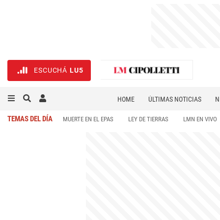
ESCUCHÁ
LU5
HOME
ÚLTIMAS NOTICIAS
N
NECROLÓGICAS
DEPORTES
TEMAS DEL DÍA
MUERTE EN EL EPAS
LEY DE TIERRAS
LMN EN VIVO