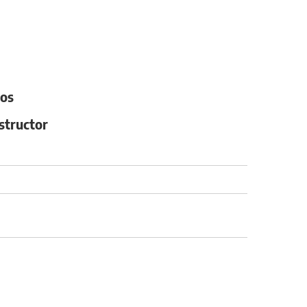
dos
structor