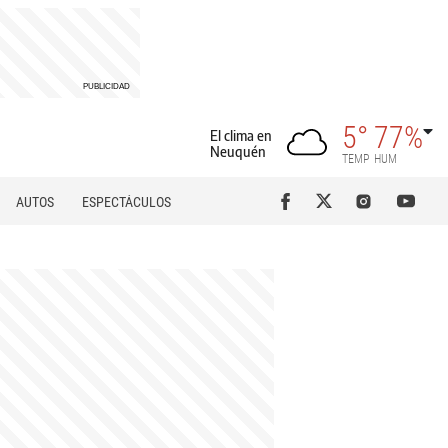
5°
77%
El clima en
Neuquén
TEMP
HUM
AUTOS
ESPECTÁCULOS