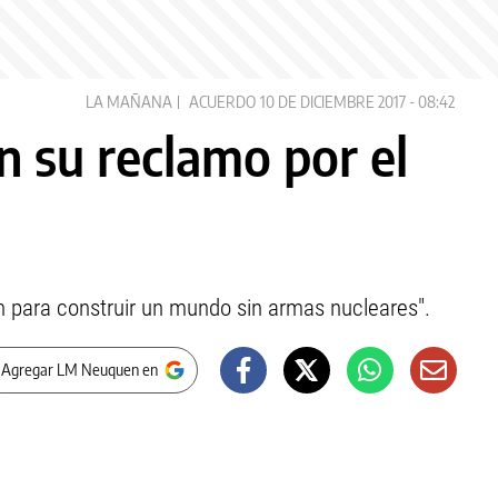
LA MAÑANA
ACUERDO
10 DE DICIEMBRE 2017 - 08:42
en su reclamo por el
ón para construir un mundo sin armas nucleares".
 Agregar LM Neuquen en