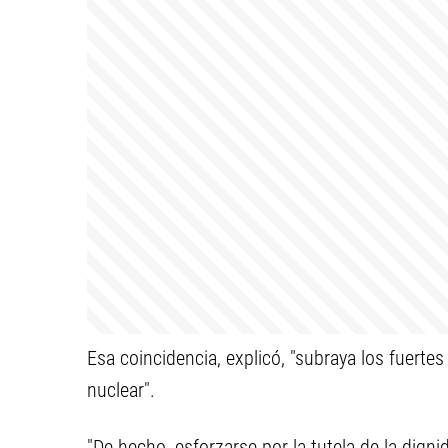
Esa coincidencia, explicó, "subraya los fuert
nuclear".
"De hecho, esforzarse por la tutela de la dign