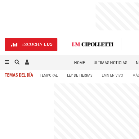
ESCUCHÁ
LU5
HOME
ÚLTIMAS NOTICIAS
N
NECROLÓGICAS
DEPORTES
TEMAS DEL DÍA
TEMPORAL
LEY DE TIERRAS
LMN EN VIVO
MÁS