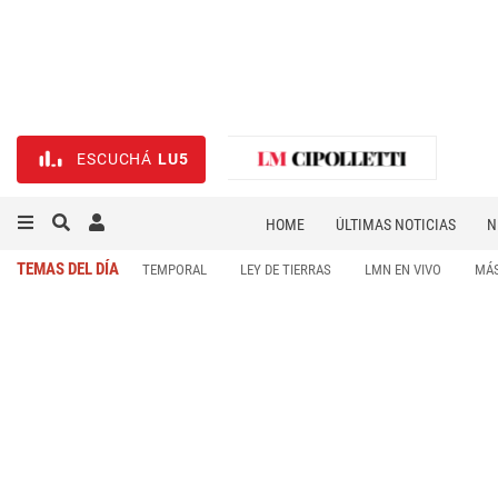
ESCUCHÁ
LU5
HOME
ÚLTIMAS NOTICIAS
N
NECROLÓGICAS
DEPORTES
TEMAS DEL DÍA
TEMPORAL
LEY DE TIERRAS
LMN EN VIVO
MÁS