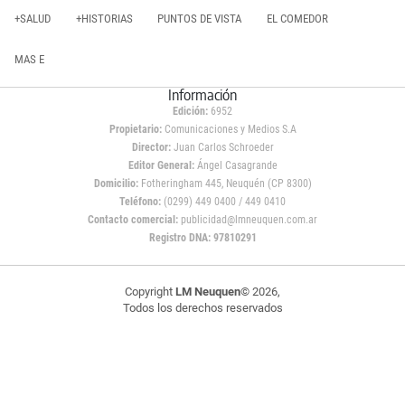
+SALUD
+HISTORIAS
PUNTOS DE VISTA
EL COMEDOR
MAS E
Información
Edición:
6952
Propietario:
Comunicaciones y Medios S.A
Director:
Juan Carlos Schroeder
Editor General:
Ángel Casagrande
Domicilio:
Fotheringham 445, Neuquén (CP 8300)
Teléfono:
(0299) 449 0400 / 449 0410
Contacto comercial:
publicidad@lmneuquen.com.ar
Registro DNA: 97810291
Copyright
LM Neuquen
© 2026,
Todos los derechos reservados