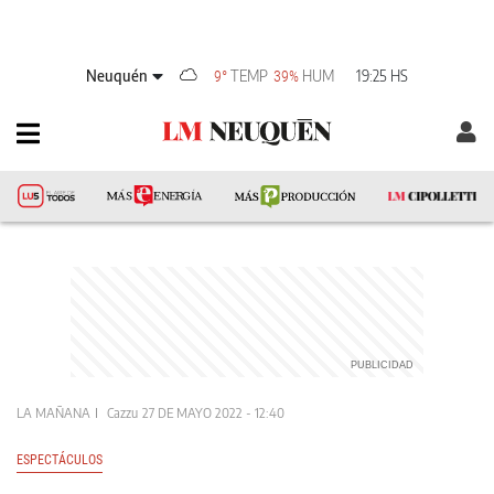
Neuquén
TEMP
HUM
19:25 HS
9°
39%
LA MAÑANA
Cazzu
27 DE MAYO 2022 - 12:40
ESPECTÁCULOS