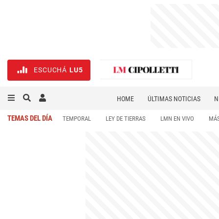
ESCUCHÁ
LU5
HOME
ÚLTIMAS NOTICIAS
N
NECROLÓGICAS
DEPORTES
TEMAS DEL DÍA
TEMPORAL
LEY DE TIERRAS
LMN EN VIVO
MÁS