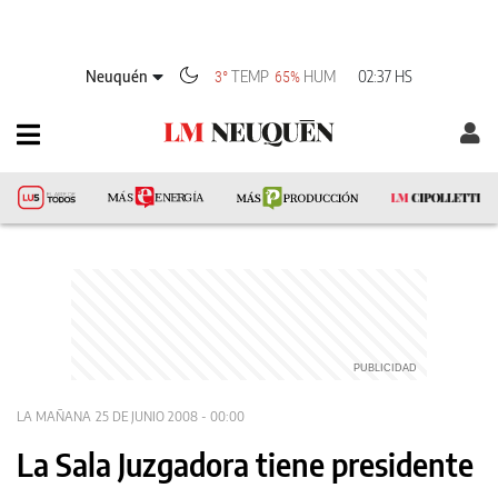
Neuquén
TEMP
HUM
02:37 HS
3°
65%
LA MAÑANA
25 DE JUNIO 2008 - 00:00
La Sala Juzgadora tiene presidente