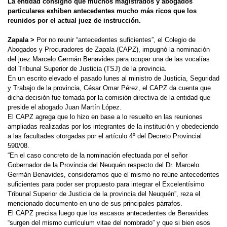
La entidad consignó que muchos magistrados y abogados
particulares exhiben antecedentes mucho más ricos que los
reunidos por el actual juez de instrucción.
Zapala >
Por no reunir “antecedentes suficientes”, el Colegio de
Abogados y Procuradores de Zapala (CAPZ), impugnó la nominación
del juez Marcelo Germán Benavides para ocupar una de las vocalías
del Tribunal Superior de Justicia (TSJ) de la provincia.
En un escrito elevado el pasado lunes al ministro de Justicia, Seguridad
y Trabajo de la provincia, César Omar Pérez, el CAPZ da cuenta que
dicha decisión fue tomada por la comisión directiva de la entidad que
preside el abogado Juan Martín López.
El CAPZ agrega que lo hizo en base a lo resuelto en las reuniones
ampliadas realizadas por los integrantes de la institución y obedeciendo
a las facultades otorgadas por el artículo 4º del Decreto Provincial
590/08.
“En el caso concreto de la nominación efectuada por el señor
Gobernador de la Provincia del Neuquén respecto del Dr. Marcelo
Germán Benavides, consideramos que el mismo no reúne antecedentes
suficientes para poder ser propuesto para integrar el Excelentísimo
Tribunal Superior de Justicia de la provincia del Neuquén”, reza el
mencionado documento en uno de sus principales párrafos.
El CAPZ precisa luego que los escasos antecedentes de Benavides
“surgen del mismo currículum vitae del nombrado” y que si bien esos