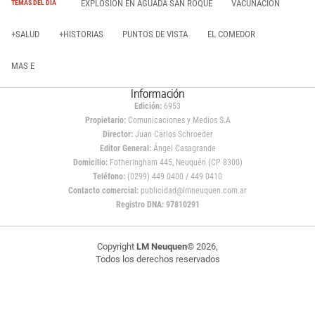
EXPLOSIÓN EN AGUADA SAN ROQUE
VACUNACIÓN
TEMAS DEL DÍA
+SALUD
+HISTORIAS
PUNTOS DE VISTA
EL COMEDOR
MAS E
Información
Edición:
6953
Propietario:
Comunicaciones y Medios S.A
Director:
Juan Carlos Schroeder
Editor General:
Ángel Casagrande
Domicilio:
Fotheringham 445, Neuquén (CP 8300)
Teléfono:
(0299) 449 0400 / 449 0410
Contacto comercial:
publicidad@lmneuquen.com.ar
Registro DNA: 97810291
Copyright
LM Neuquen
© 2026,
Todos los derechos reservados