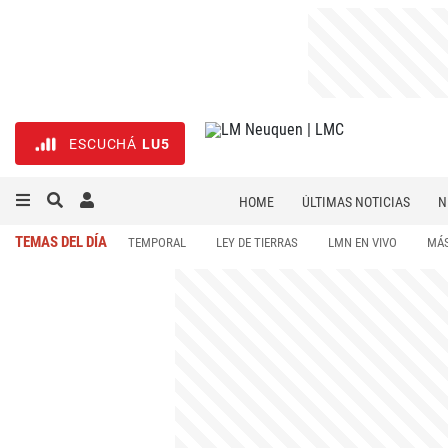
ESCUCHÁ
LU5
HOME
ÚLTIMAS NOTICIAS
N
NECROLÓGICAS
DEPORTES
TEMAS DEL DÍA
TEMPORAL
LEY DE TIERRAS
LMN EN VIVO
MÁS