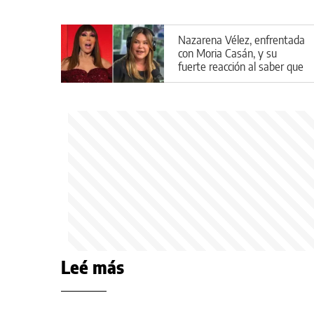
Nazarena Vélez, enfrentada
con Moria Casán, y su
fuerte reacción al saber que
aparecería en la serie de la
diva
Leé más