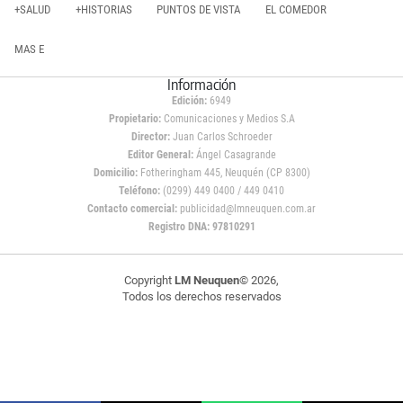
+SALUD
+HISTORIAS
PUNTOS DE VISTA
EL COMEDOR
MAS E
Información
Edición:
6949
Propietario:
Comunicaciones y Medios S.A
Director:
Juan Carlos Schroeder
Editor General:
Ángel Casagrande
Domicilio:
Fotheringham 445, Neuquén (CP 8300)
Teléfono:
(0299) 449 0400 / 449 0410
Contacto comercial:
publicidad@lmneuquen.com.ar
Registro DNA: 97810291
Copyright
LM Neuquen
© 2026,
Todos los derechos reservados