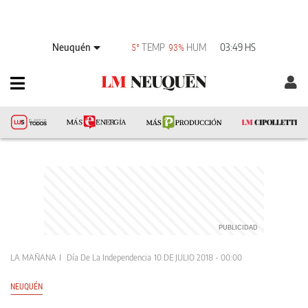
Neuquén
TEMP
HUM
03:49 HS
5°
93%
LA MAÑANA
Día De La Independencia
10 DE JULIO 2018 - 00:00
NEUQUÉN