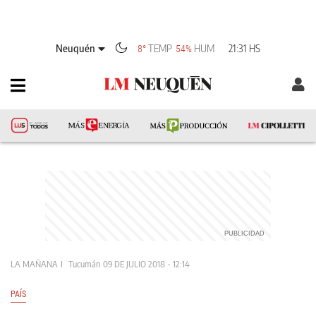
Neuquén
TEMP
HUM
21:31 HS
8°
54%
LA MAÑANA
Tucumán
09 DE JULIO 2018 - 12:14
PAÍS