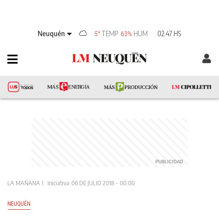
Neuquén
TEMP
HUM
02:47 HS
5°
63%
LA MAÑANA
Iniciativa
06 DE JULIO 2018 - 00:00
NEUQUÉN