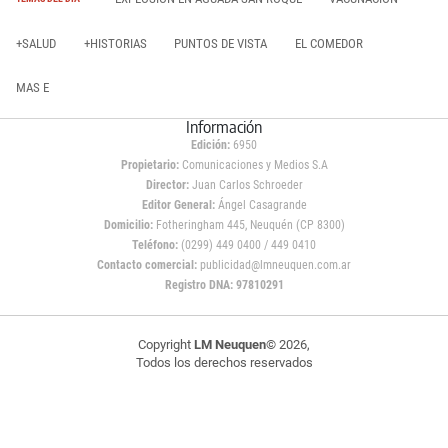
+SALUD
+HISTORIAS
PUNTOS DE VISTA
EL COMEDOR
MAS E
Información
Edición:
6950
Propietario:
Comunicaciones y Medios S.A
Director:
Juan Carlos Schroeder
Editor General:
Ángel Casagrande
Domicilio:
Fotheringham 445, Neuquén (CP 8300)
Teléfono:
(0299) 449 0400 / 449 0410
Contacto comercial:
publicidad@lmneuquen.com.ar
Registro DNA: 97810291
Copyright
LM Neuquen
© 2026,
Todos los derechos reservados