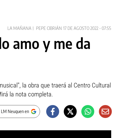
LA MAÑANA
PEPE CIBRIÁN
17 DE AGOSTO 2022 - 07:55
 lo amo y me da
usical", la obra que traerá al Centro Cultural
irá la nota completa.
r LM Neuquen en