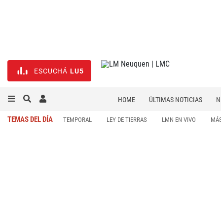
ESCUCHÁ
LU5
HOME
ÚLTIMAS NOTICIAS
N
NECROLÓGICAS
DEPORTES
TEMAS DEL DÍA
TEMPORAL
LEY DE TIERRAS
LMN EN VIVO
MÁS