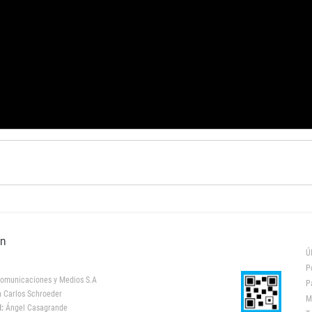
ón
Ú
P
omunicaciones y Medios S.A
P
 Carlos Schroeder
M
:
Ángel Casagrande