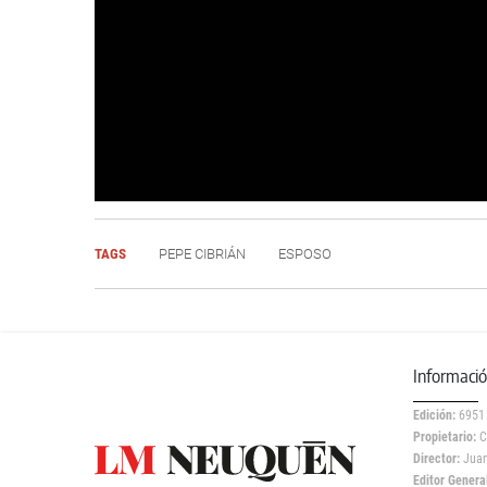
TAGS
PEPE CIBRIÁN
ESPOSO
Informaci
Edición:
6951
Propietario:
C
Director:
Juan
Editor General