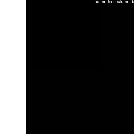
The media could not be
modal
window.