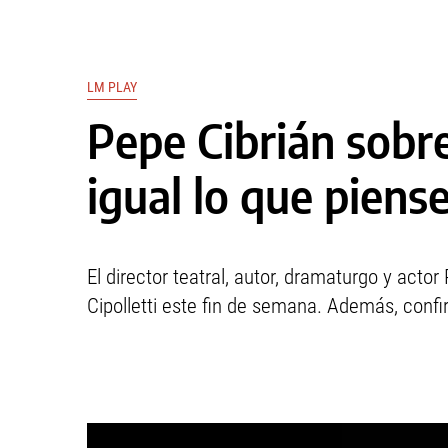
LM PLAY
Pepe Cibrián sobre
igual lo que piens
El director teatral, autor, dramaturgo y acto
Cipolletti este fin de semana. Además, conf
This
is
a