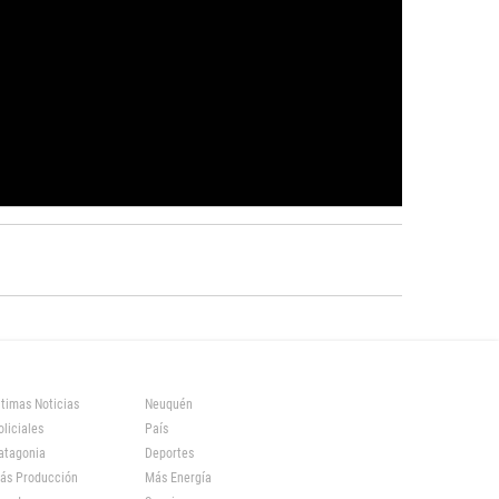
ltimas Noticias
Neuquén
oliciales
País
atagonia
Deportes
ás Producción
Más Energía