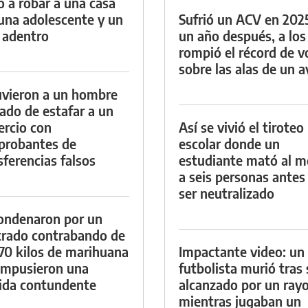
ó a robar a una casa
una adolescente y un
Sufrió un ACV en 202
 adentro
un año después, a los
rompió el récord de v
sobre las alas de un a
vieron a un hombre
ado de estafar a un
rcio con
Así se vivió el tiroteo
probantes de
escolar donde un
sferencias falsos
estudiante mató al 
a seis personas antes
ser neutralizado
ondenaron por un
trado contrabando de
 70 kilos de marihuana
Impactante video: un
 impusieron una
futbolista murió tras 
da contundente
alcanzado por un ray
mientras jugaban un