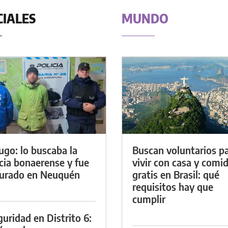
CIALES
MUNDO
ugo: lo buscaba la
Buscan voluntarios p
icia bonaerense y fue
vivir con casa y comi
urado en Neuquén
gratis en Brasil: qué
requisitos hay que
cumplir
guridad en Distrito 6: