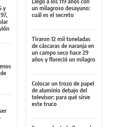
Llegó a los 119 años con
5 y
un milagroso desayuno:
 97,
cuál es el secreto
olar
vión
Tiraron 12 mil toneladas
de cáscaras de naranja en
un campo seco hace 29
años y floreció un milagro
menos
 de
Colocar un trozo de papel
de aluminio debajo del
televisor: para qué sirve
este truco
ser
o