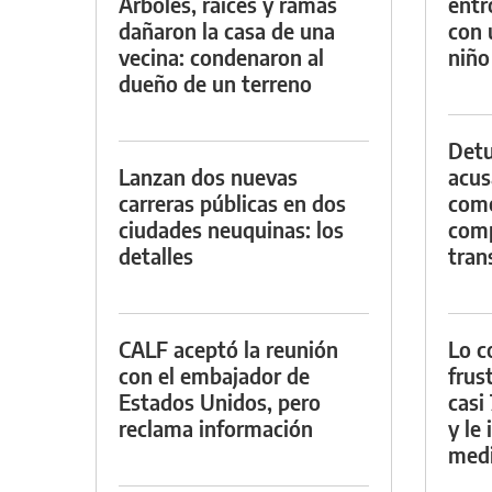
Árboles, raíces y ramas
entr
dañaron la casa de una
con 
vecina: condenaron al
niño
dueño de un terreno
Detu
Lanzan dos nuevas
acus
carreras públicas en dos
come
ciudades neuquinas: los
com
detalles
tran
CALF aceptó la reunión
Lo c
con el embajador de
frus
Estados Unidos, pero
casi
reclama información
y le
medi