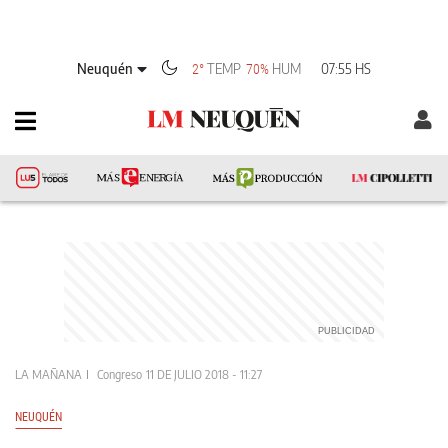
Neuquén
TEMP
HUM
07:55 HS
2°
70%
LA MAÑANA
Congreso
11 DE JULIO 2018 - 11:27
NEUQUÉN