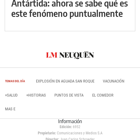
Antártida: ahora se sabe qué es
este fenómeno puntualmente
EXPLOSIÓN EN AGUADA SAN ROQUE
VACUNACIÓN
TEMAS DEL DÍA
+SALUD
+HISTORIAS
PUNTOS DE VISTA
EL COMEDOR
MAS E
Información
Edición:
6952
Propietario:
Comunicaciones y Medios S.A
Director:
Juan Carlos Schroeder