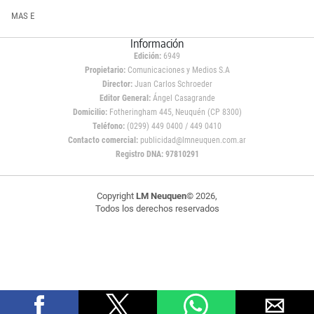
MAS E
Información
Edición:
6949
Propietario:
Comunicaciones y Medios S.A
Director:
Juan Carlos Schroeder
Editor General:
Ángel Casagrande
Domicilio:
Fotheringham 445, Neuquén (CP 8300)
Teléfono:
(0299) 449 0400 / 449 0410
Contacto comercial:
publicidad@lmneuquen.com.ar
Registro DNA: 97810291
Copyright
LM Neuquen
© 2026,
Todos los derechos reservados