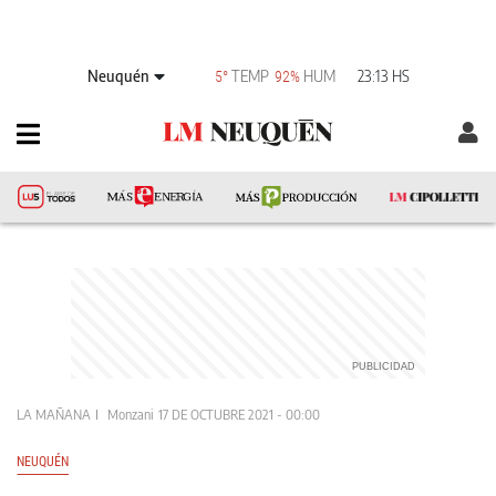
Neuquén
TEMP
HUM
23:13 HS
5°
92%
LA MAÑANA
Monzani
17 DE OCTUBRE 2021 - 00:00
NEUQUÉN