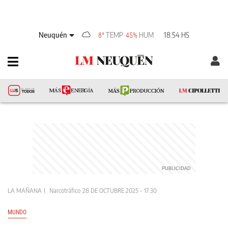
Neuquén
TEMP
HUM
18:54 HS
8°
45%
LA MAÑANA
Narcotráfico
28 DE OCTUBRE 2025 - 17:30
MUNDO