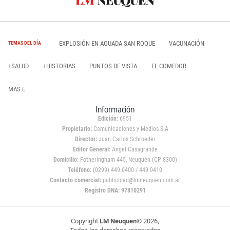
EXPLOSIÓN EN AGUADA SAN ROQUE
VACUNACIÓN
TEMAS DEL DÍA
+SALUD
+HISTORIAS
PUNTOS DE VISTA
EL COMEDOR
MAS E
Información
Edición:
6951
Propietario:
Comunicaciones y Medios S.A
Director:
Juan Carlos Schroeder
Editor General:
Ángel Casagrande
Domicilio:
Fotheringham 445, Neuquén (CP 8300)
Teléfono:
(0299) 449 0400 / 449 0410
Contacto comercial:
publicidad@lmneuquen.com.ar
Registro DNA: 97810291
Copyright
LM Neuquen
© 2026,