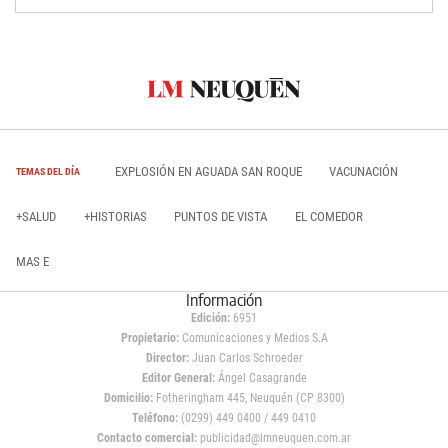
EXPLOSIÓN EN AGUADA SAN ROQUE
VACUNACIÓN
TEMAS DEL DÍA
+SALUD
+HISTORIAS
PUNTOS DE VISTA
EL COMEDOR
MAS E
Información
Edición:
6951
Propietario:
Comunicaciones y Medios S.A
Director:
Juan Carlos Schroeder
Editor General:
Ángel Casagrande
Domicilio:
Fotheringham 445, Neuquén (CP 8300)
Teléfono:
(0299) 449 0400 / 449 0410
Contacto comercial:
publicidad@lmneuquen.com.ar