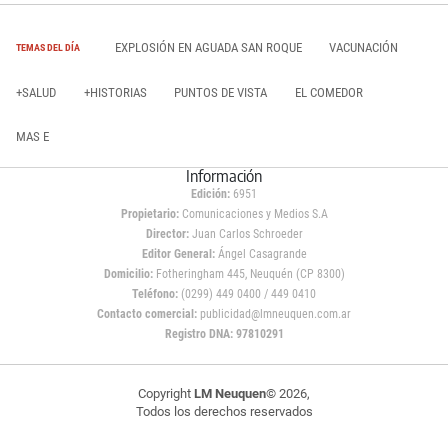
EXPLOSIÓN EN AGUADA SAN ROQUE
VACUNACIÓN
TEMAS DEL DÍA
+SALUD
+HISTORIAS
PUNTOS DE VISTA
EL COMEDOR
MAS E
Información
Edición:
6951
Propietario:
Comunicaciones y Medios S.A
Director:
Juan Carlos Schroeder
Editor General:
Ángel Casagrande
Domicilio:
Fotheringham 445, Neuquén (CP 8300)
Teléfono:
(0299) 449 0400 / 449 0410
Contacto comercial:
publicidad@lmneuquen.com.ar
Registro DNA: 97810291
Copyright
LM Neuquen
© 2026,
Todos los derechos reservados