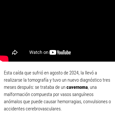
Esta caída que sufrió en agosto de 2024, la llevó a
realizarse la tomografía y tuvo un nuevo diagnóstico tres
meses después: se trataba de un
cavernoma
, una
malformación compuesta por vasos sanguíneos
anómalos que puede causar hemorragias, convulsiones o
accidentes cerebrovasculares.