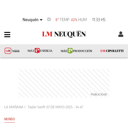
Neuquén
TEMP
HUM
11:33 HS
8°
40%
LA MAÑANA
Taylor Swift
07 DE MAYO 2025 - 14:47
MUNDO