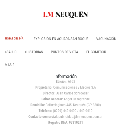
EXPLOSIÓN EN AGUADA SAN ROQUE
VACUNACIÓN
TEMAS DEL DÍA
+SALUD
+HISTORIAS
PUNTOS DE VISTA
EL COMEDOR
MAS E
Información
Edición:
6952
Propietario:
Comunicaciones y Medios S.A
Director:
Juan Carlos Schroeder
Editor General:
Ángel Casagrande
Domicilio:
Fotheringham 445, Neuquén (CP 8300)
Teléfono:
(0299) 449 0400 / 449 0410
Contacto comercial:
publicidad@lmneuquen.com.ar
Registro DNA: 97810291