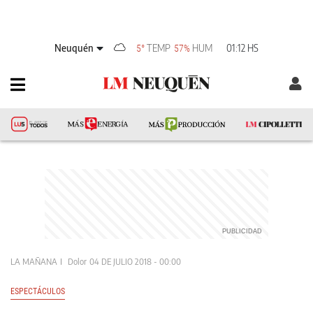
Neuquén
TEMP
HUM
01:12 HS
5°
57%
LA MAÑANA
Dolor
04 DE JULIO 2018 - 00:00
ESPECTÁCULOS