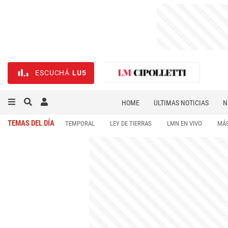
ESCUCHÁ
LU5
HOME
ÚLTIMAS NOTICIAS
N
NECROLÓGICAS
DEPORTES
TEMAS DEL DÍA
TEMPORAL
LEY DE TIERRAS
LMN EN VIVO
MÁS