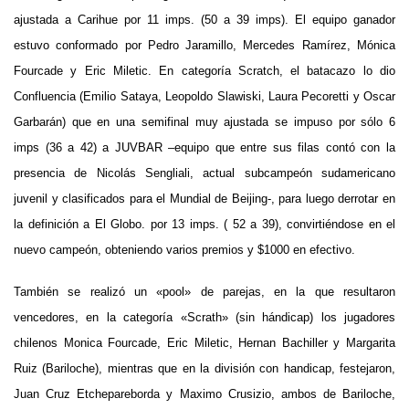
ajustada a Carihue por 11 imps. (50 a 39 imps). El equipo ganador
estuvo conformado por Pedro Jaramillo, Mercedes Ramírez, Mónica
Fourcade y Eric Miletic. En categoría Scratch, el batacazo lo dio
Confluencia (Emilio Sataya, Leopoldo Slawiski, Laura Pecoretti y Oscar
Garbarán) que en una semifinal muy ajustada se impuso por sólo 6
imps (36 a 42) a JUVBAR –equipo que entre sus filas contó con la
presencia de Nicolás Sengliali, actual subcampeón sudamericano
juvenil y clasificados para el Mundial de Beijing-, para luego derrotar en
la definición a El Globo. por 13 imps. ( 52 a 39), convirtiéndose en el
nuevo campeón, obteniendo varios premios y $1000 en efectivo.
También se realizó un «pool» de parejas, en la que resultaron
vencedores, en la categoría «Scrath» (sin hándicap) los jugadores
chilenos Monica Fourcade, Eric Miletic, Hernan Bachiller y Margarita
Ruiz (Bariloche), mientras que en la división con handicap, festejaron,
Juan Cruz Etchepareborda y Maximo Crusizio, ambos de Bariloche,