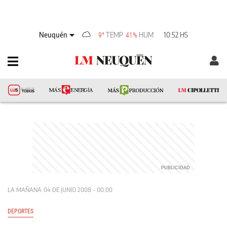
Neuquén
TEMP
HUM
10:52 HS
9°
41%
LA MAÑANA
04 DE JUNIO 2008 - 00:00
DEPORTES