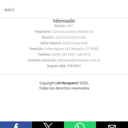
MAS E
Información
Edición:
6951
Propietario:
Comunicaciones y Medios S.A
Director:
Juan Carlos Schroeder
Editor General:
Ángel Casagrande
Domicilio:
Fotheringham 445, Neuquén (CP 8300)
Teléfono:
(0299) 449 0400 / 449 0410
Contacto comercial:
publicidad@lmneuquen.com.ar
Registro DNA: 97810291
Copyright
LM Neuquen
© 2026,
Todos los derechos reservados