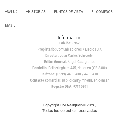
+SALUD
+HISTORIAS
PUNTOS DE VISTA
EL COMEDOR
MAS E
Información
Edición:
6952
Propietario:
Comunicaciones y Medios S.A
Director:
Juan Carlos Schroeder
Editor General:
Ángel Casagrande
Domicilio:
Fotheringham 445, Neuquén (CP 8300)
Teléfono:
(0299) 449 0400 / 449 0410
Contacto comercial:
publicidad@lmneuquen.com.ar
Registro DNA: 97810291
Copyright
LM Neuquen
© 2026,
Todos los derechos reservados