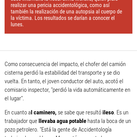
realizar una pericia accidentológica, como así
también la realización de una autopsia al cuerpo de
la víctima. Los resultados se darían a conocer el
lunes.
Como consecuencia del impacto, el chofer del camión
cisterna perdió la estabilidad del transporte y se dio
vuelta. En tanto, el joven conductor del auto, acotó el
comisario inspector, "perdió la vida automáticamente en
el lugar".
En cuanto a
l caminero,
se sabe que resultó
ileso
. Es un
trabajador que
llevaba agua potable
hasta la boca de un
pozo petrolero. "Está la gente de Accidentología