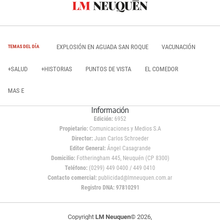
EXPLOSIÓN EN AGUADA SAN ROQUE
VACUNACIÓN
TEMAS DEL DÍA
+SALUD
+HISTORIAS
PUNTOS DE VISTA
EL COMEDOR
MAS E
Información
Edición:
6952
Propietario:
Comunicaciones y Medios S.A
Director:
Juan Carlos Schroeder
Editor General:
Ángel Casagrande
Domicilio:
Fotheringham 445, Neuquén (CP 8300)
Teléfono:
(0299) 449 0400 / 449 0410
Contacto comercial:
publicidad@lmneuquen.com.ar
Registro DNA: 97810291
Copyright
LM Neuquen
© 2026,