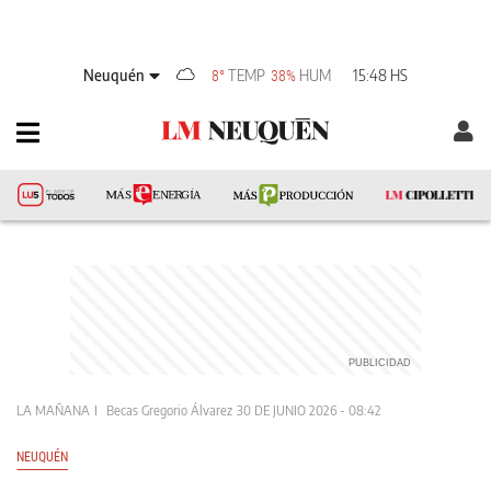
Neuquén
TEMP
HUM
15:48 HS
8°
38%
LA MAÑANA
Becas Gregorio Álvarez
30 DE JUNIO 2026 - 08:42
NEUQUÉN