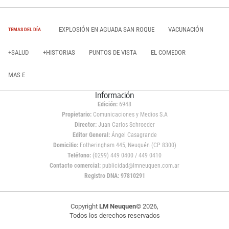
EXPLOSIÓN EN AGUADA SAN ROQUE
VACUNACIÓN
TEMAS DEL DÍA
+SALUD
+HISTORIAS
PUNTOS DE VISTA
EL COMEDOR
MAS E
Información
Edición:
6948
Propietario:
Comunicaciones y Medios S.A
Director:
Juan Carlos Schroeder
Editor General:
Ángel Casagrande
Domicilio:
Fotheringham 445, Neuquén (CP 8300)
Teléfono:
(0299) 449 0400 / 449 0410
Contacto comercial:
publicidad@lmneuquen.com.ar
Registro DNA: 97810291
Copyright
LM Neuquen
© 2026,
Todos los derechos reservados