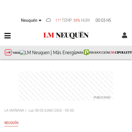
Neuquén
TEMP
HUM
00:03 HS
11°
39%
LA MAÑANA
Luz
06 DE JUNIO 2026 - 00:00
NEUQUÉN