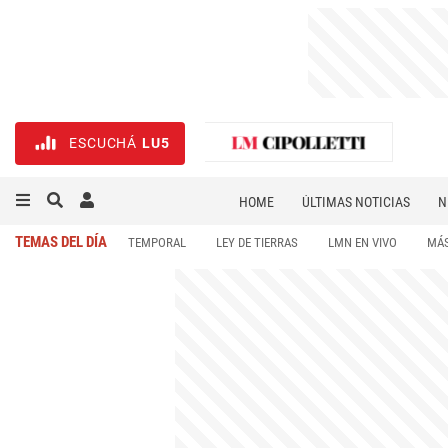
ESCUCHÁ
LU5
HOME
ÚLTIMAS NOTICIAS
N
NECROLÓGICAS
DEPORTES
TEMAS DEL DÍA
TEMPORAL
LEY DE TIERRAS
LMN EN VIVO
MÁS