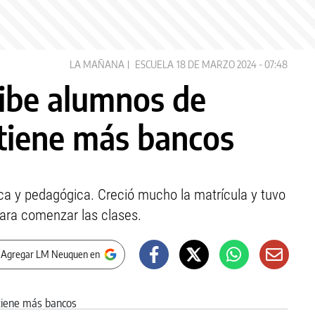
LA MAÑANA
ESCUELA
18 DE MARZO 2024 - 07:48
cibe alumnos de
 tiene más bancos
ica y pedagógica. Creció mucho la matrícula y tuvo
para comenzar las clases.
 Agregar LM Neuquen en