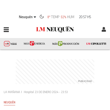
Neuquén
TEMP
HUM
20:57 HS
8°
52%
LA MAÑANA
Hospital
23 DE ENERO 2024 - 23:53
NEUQUÉN