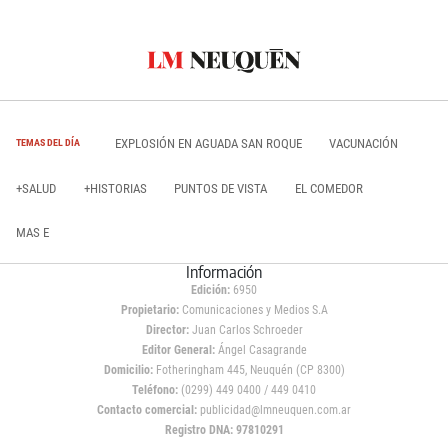
EXPLOSIÓN EN AGUADA SAN ROQUE
VACUNACIÓN
TEMAS DEL DÍA
+SALUD
+HISTORIAS
PUNTOS DE VISTA
EL COMEDOR
MAS E
Información
Edición:
6950
Propietario:
Comunicaciones y Medios S.A
Director:
Juan Carlos Schroeder
Editor General:
Ángel Casagrande
Domicilio:
Fotheringham 445, Neuquén (CP 8300)
Teléfono:
(0299) 449 0400 / 449 0410
Contacto comercial:
publicidad@lmneuquen.com.ar
Registro DNA: 97810291