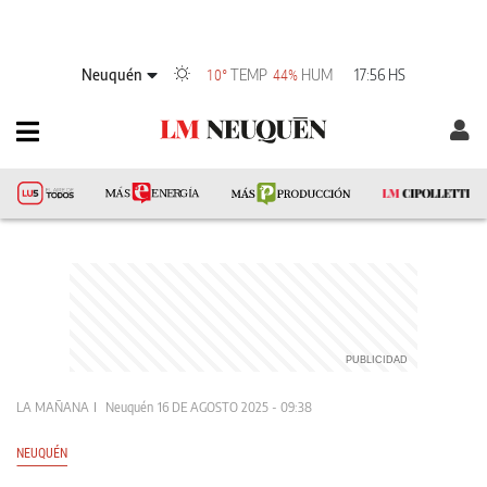
Neuquén
TEMP
HUM
17:56 HS
10°
44%
LA MAÑANA
Neuquén
16 DE AGOSTO 2025 - 09:38
NEUQUÉN