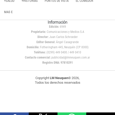
+SALUD
+HISTORIAS
PUNTOS DE VISTA
EL COMEDOR
MAS E
Información
Edición:
6949
Propietario:
Comunicaciones y Medios S.A
Director:
Juan Carlos Schroeder
Editor General:
Ángel Casagrande
Domicilio:
Fotheringham 445, Neuquén (CP 8300)
Teléfono:
(0299) 449 0400 / 449 0410
Contacto comercial:
publicidad@lmneuquen.com.ar
Registro DNA: 97810291
Copyright
LM Neuquen
© 2026,
Todos los derechos reservados