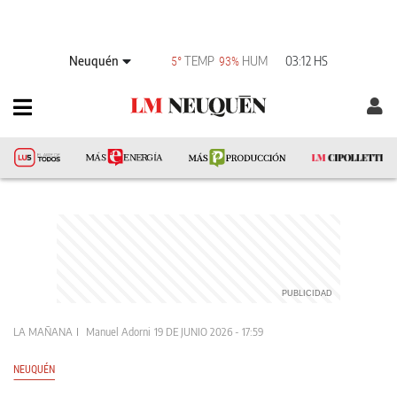
Neuquén
TEMP
HUM
03:12 HS
5°
93%
LA MAÑANA
Manuel Adorni
19 DE JUNIO 2026 - 17:59
NEUQUÉN