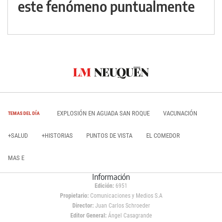
este fenómeno puntualmente
EXPLOSIÓN EN AGUADA SAN ROQUE
VACUNACIÓN
TEMAS DEL DÍA
+SALUD
+HISTORIAS
PUNTOS DE VISTA
EL COMEDOR
MAS E
Información
Edición:
6951
Propietario:
Comunicaciones y Medios S.A
Director:
Juan Carlos Schroeder
Editor General:
Ángel Casagrande