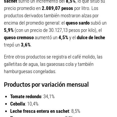
sachet
sufrió un incremento del
8,5%
, lo que situó su
precio promedio en
2.089,07 pesos
por litro. Los
productos derivados también mostraron alzas por
encima del promedio general: el
queso sardo
subió un
5,9%
(con un precio de 30.127,13 pesos por kilo), el
queso cremoso
aumentó un
4,5%
y el
dulce de leche
trepó un
3,6%
.
Entre otros productos se registra el café molido, las
galletitas de agua, las gaseosas cola y también
hamburguesas congeladas.
Productos por variación mensual
Tomate redondo
: 34,1%
Cebolla
: 10,4%
Leche fresca entera en sachet
: 8,5%