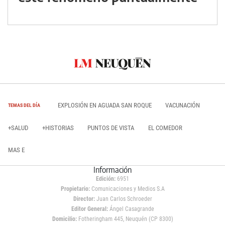
EXPLOSIÓN EN AGUADA SAN ROQUE
VACUNACIÓN
TEMAS DEL DÍA
+SALUD
+HISTORIAS
PUNTOS DE VISTA
EL COMEDOR
MAS E
Información
Edición:
6951
Propietario:
Comunicaciones y Medios S.A
Director:
Juan Carlos Schroeder
Editor General:
Ángel Casagrande
Domicilio:
Fotheringham 445, Neuquén (CP 8300)