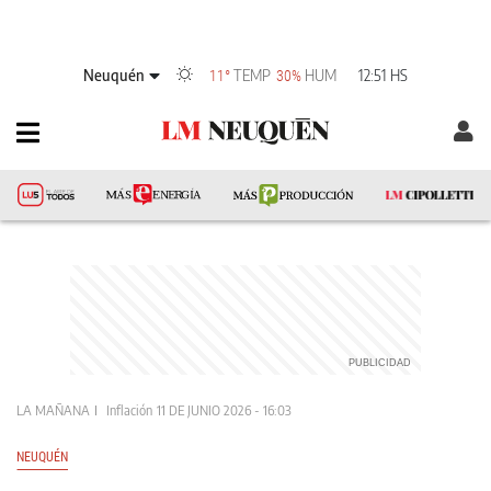
Neuquén
TEMP
HUM
12:51 HS
11°
30%
LA MAÑANA
Inflación
11 DE JUNIO 2026 - 16:03
NEUQUÉN