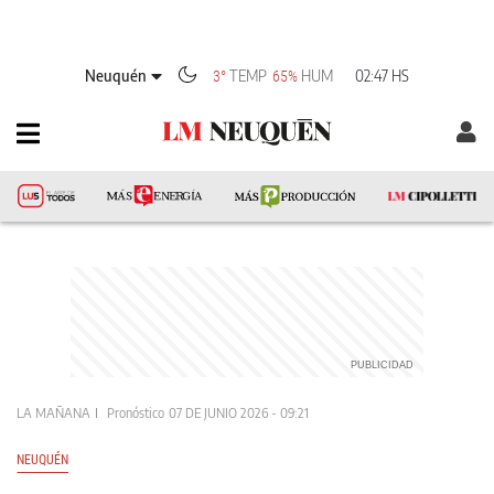
Neuquén
TEMP
HUM
02:47 HS
3°
65%
LA MAÑANA
Pronóstico
07 DE JUNIO 2026 - 09:21
NEUQUÉN