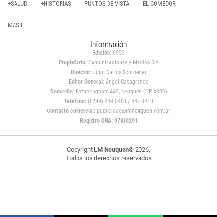
+SALUD
+HISTORIAS
PUNTOS DE VISTA
EL COMEDOR
MAS E
Información
Edición:
6953
Propietario:
Comunicaciones y Medios S.A
Director:
Juan Carlos Schroeder
Editor General:
Ángel Casagrande
Domicilio:
Fotheringham 445, Neuquén (CP 8300)
Teléfono:
(0299) 449 0400 / 449 0410
Contacto comercial:
publicidad@lmneuquen.com.ar
Registro DNA: 97810291
Copyright
LM Neuquen
© 2026,
Todos los derechos reservados