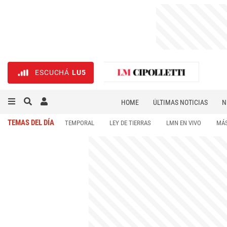
ESCUCHÁ
LU5
HOME
ÚLTIMAS NOTICIAS
N
NECROLÓGICAS
DEPORTES
TEMAS DEL DÍA
TEMPORAL
LEY DE TIERRAS
LMN EN VIVO
MÁS