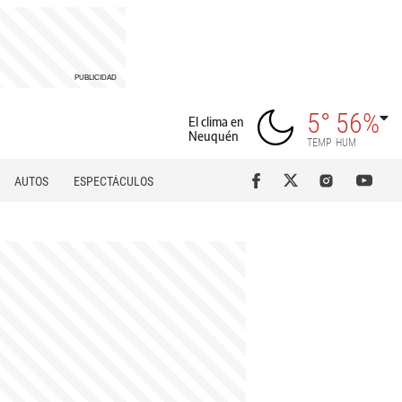
5°
56%
El clima en
Neuquén
TEMP
HUM
AUTOS
ESPECTÁCULOS