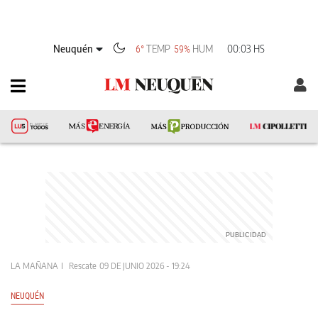
Neuquén
TEMP
HUM
00:03 HS
6°
59%
LA MAÑANA
Rescate
09 DE JUNIO 2026 - 19:24
NEUQUÉN