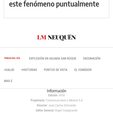
este fenómeno puntualmente
EXPLOSIÓN EN AGUADA SAN ROQUE
VACUNACIÓN
TEMAS DEL DÍA
+SALUD
+HISTORIAS
PUNTOS DE VISTA
EL COMEDOR
MAS E
Información
Edición:
6950
Propietario:
Comunicaciones y Medios S.A
Director:
Juan Carlos Schroeder
Editor General:
Ángel Casagrande