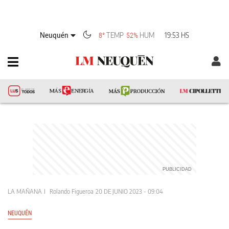
Neuquén
TEMP
HUM
19:53 HS
8°
52%
LA MAÑANA
Rolando Figueroa
20 DE JUNIO 2023 - 09:04
NEUQUÉN