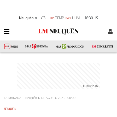
Neuquén
TEMP
HUM
18:30 HS
10°
34%
LA MAÑANA
Neuquén
12 DE AGOSTO 2023 - 00:00
NEUQUÉN