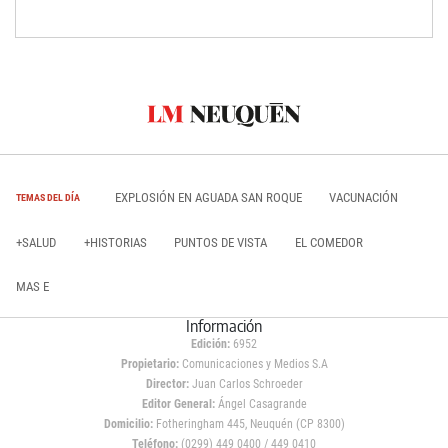
EXPLOSIÓN EN AGUADA SAN ROQUE
VACUNACIÓN
TEMAS DEL DÍA
+SALUD
+HISTORIAS
PUNTOS DE VISTA
EL COMEDOR
MAS E
Información
Edición:
6952
Propietario:
Comunicaciones y Medios S.A
Director:
Juan Carlos Schroeder
Editor General:
Ángel Casagrande
Domicilio:
Fotheringham 445, Neuquén (CP 8300)
Teléfono:
(0299) 449 0400 / 449 0410