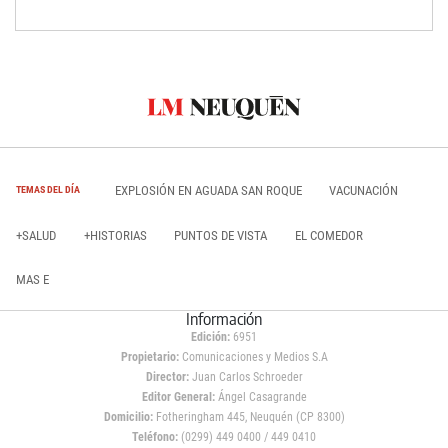
EXPLOSIÓN EN AGUADA SAN ROQUE
VACUNACIÓN
TEMAS DEL DÍA
+SALUD
+HISTORIAS
PUNTOS DE VISTA
EL COMEDOR
MAS E
Información
Edición:
6951
Propietario:
Comunicaciones y Medios S.A
Director:
Juan Carlos Schroeder
Editor General:
Ángel Casagrande
Domicilio:
Fotheringham 445, Neuquén (CP 8300)
Teléfono:
(0299) 449 0400 / 449 0410