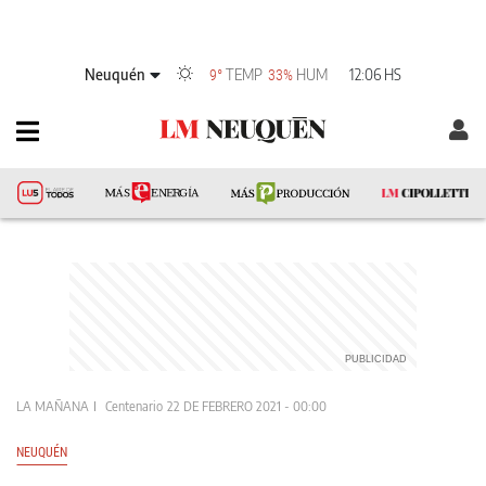
Neuquén
TEMP
HUM
12:06 HS
9°
33%
LA MAÑANA
Centenario
22 DE FEBRERO 2021 - 00:00
NEUQUÉN