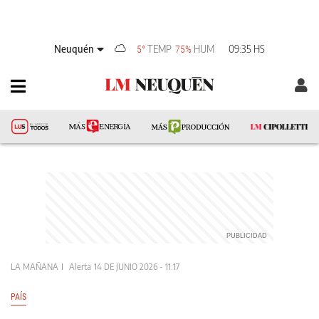
Neuquén
TEMP
HUM
09:35 HS
5°
75%
LA MAÑANA
Alerta
14 DE JUNIO 2026 - 11:17
PAÍS