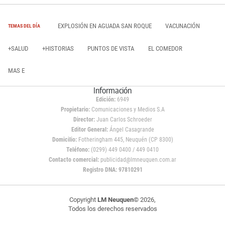
EXPLOSIÓN EN AGUADA SAN ROQUE
VACUNACIÓN
TEMAS DEL DÍA
+SALUD
+HISTORIAS
PUNTOS DE VISTA
EL COMEDOR
MAS E
Información
Edición:
6949
Propietario:
Comunicaciones y Medios S.A
Director:
Juan Carlos Schroeder
Editor General:
Ángel Casagrande
Domicilio:
Fotheringham 445, Neuquén (CP 8300)
Teléfono:
(0299) 449 0400 / 449 0410
Contacto comercial:
publicidad@lmneuquen.com.ar
Registro DNA: 97810291
Copyright
LM Neuquen
© 2026,
Todos los derechos reservados