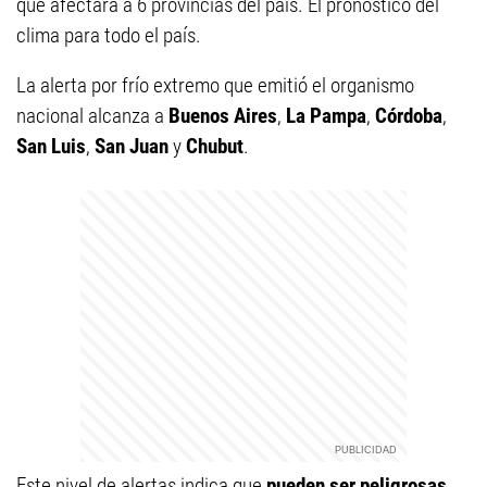
que afectará a 6 provincias del país. El pronóstico del
clima para todo el país.
La alerta por frío extremo que emitió el organismo
nacional alcanza a
Buenos Aires
,
La Pampa
,
Córdoba
,
San Luis
,
San Juan
y
Chubut
.
Este nivel de alertas indica que
pueden ser peligrosas
,